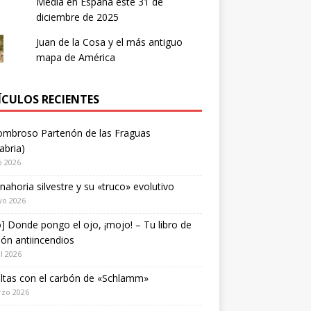
Media en España este 31 de
diciembre de 2025
Juan de la Cosa y el más antiguo
mapa de América
ÍCULOS RECIENTES
ombroso Partenón de las Fraguas
abria)
o 2026
nahoria silvestre y su «truco» evolutivo
yo 2026
o] Donde pongo el ojo, ¡mojo! – Tu libro de
ión antiincendios
il 2026
ltas con el carbón de «Schlamm»
rzo 2026