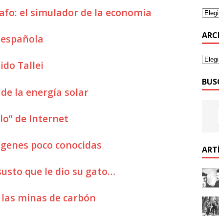
afo: el simulador de la economía
ARC
n española
ido Tallei
BUS
de la energía solar
lo” de Internet
ágenes poco conocidas
ART
 susto que le dio su gato…
n las minas de carbón