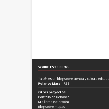
SOBRE ESTE BLOG
TecOb
, es un blog sobre ciencia y cultura edit
Polanco Masa
|
RSS
Otros proyectos
:
Portfolio en Behance
Mis libros
(selección)
Blog sobre mapas