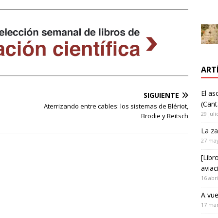
ART
El as
SIGUIENTE
(Cant
Aterrizando entre cables: los sistemas de Blériot,
29 juli
Brodie y Reitsch
La za
27 ma
[Libr
aviac
16 abr
A vue
17 ma