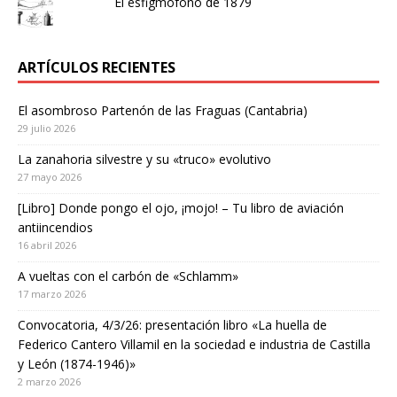
El esfigmófono de 1879
ARTÍCULOS RECIENTES
El asombroso Partenón de las Fraguas (Cantabria)
29 julio 2026
La zanahoria silvestre y su «truco» evolutivo
27 mayo 2026
[Libro] Donde pongo el ojo, ¡mojo! – Tu libro de aviación
antiincendios
16 abril 2026
A vueltas con el carbón de «Schlamm»
17 marzo 2026
Convocatoria, 4/3/26: presentación libro «La huella de
Federico Cantero Villamil en la sociedad e industria de Castilla
y León (1874-1946)»
2 marzo 2026