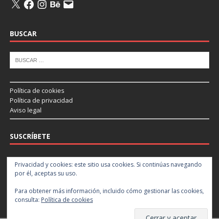
BUSCAR
Política de cookies
Política de privacidad
Aviso legal
SUSCRÍBETE
Introduce tu correo electrónico para suscribirte a este blog y recibir
Privacidad y cookies: este sitio usa cookies. Si continúas navegando
notificaciones de nuevas entradas.
por él, aceptas su uso.
Para obtener más información, incluido cómo gestionar las cookies,
Suscribir
consulta:
Política de cookies