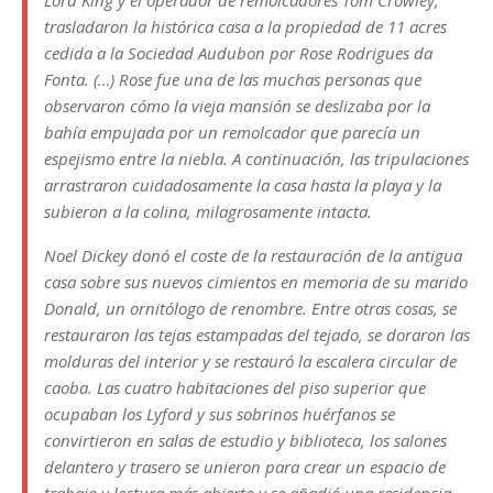
Lord King y el operador de remolcadores Tom Crowley,
trasladaron la histórica casa a la propiedad de 11 acres
cedida a la Sociedad Audubon por Rose Rodrigues da
Fonta. (…) Rose fue una de las muchas personas que
observaron cómo la vieja mansión se deslizaba por la
bahía empujada por un remolcador que parecía un
espejismo entre la niebla. A continuación, las tripulaciones
arrastraron cuidadosamente la casa hasta la playa y la
subieron a la colina, milagrosamente intacta.
Noel Dickey donó el coste de la restauración de la antigua
casa sobre sus nuevos cimientos en memoria de su marido
Donald, un ornitólogo de renombre. Entre otras cosas, se
restauraron las tejas estampadas del tejado, se doraron las
molduras del interior y se restauró la escalera circular de
caoba. Las cuatro habitaciones del piso superior que
ocupaban los Lyford y sus sobrinos huérfanos se
convirtieron en salas de estudio y biblioteca, los salones
delantero y trasero se unieron para crear un espacio de
trabajo y lectura más abierto y se añadió una residencia