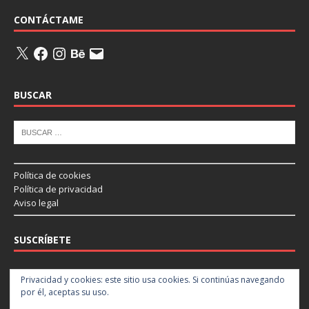
CONTÁCTAME
BUSCAR
Política de cookies
Política de privacidad
Aviso legal
SUSCRÍBETE
Introduce tu correo electrónico para suscribirte a este blog y recibir
Privacidad y cookies: este sitio usa cookies. Si continúas navegando
notificaciones de nuevas entradas.
por él, aceptas su uso.