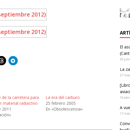
ART
El as
(Cant
29 juli
La za
27 ma
[Libr
aviac
 de la carretera para
La era del carburo
16 abr
r material radiactivo
25 febrero 2005
A vue
e 2011
En «Obsolescencia»
17 ma
ación»
Convo
huell