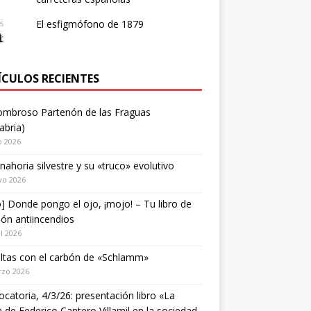
El esfigmófono de 1879
ÍCULOS RECIENTES
ombroso Partenón de las Fraguas
abria)
o 2026
nahoria silvestre y su «truco» evolutivo
yo 2026
o] Donde pongo el ojo, ¡mojo! – Tu libro de
ión antiincendios
il 2026
ltas con el carbón de «Schlamm»
rzo 2026
catoria, 4/3/26: presentación libro «La
a de Federico Cantero Villamil en la sociedad