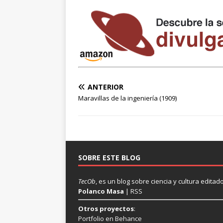
ANTERIOR
Maravillas de la ingeniería (1909)
SOBRE ESTE BLOG
TecOb
, es un blog sobre ciencia y cultura edit
Polanco Masa
|
RSS
Otros proyectos
:
Portfolio en Behance