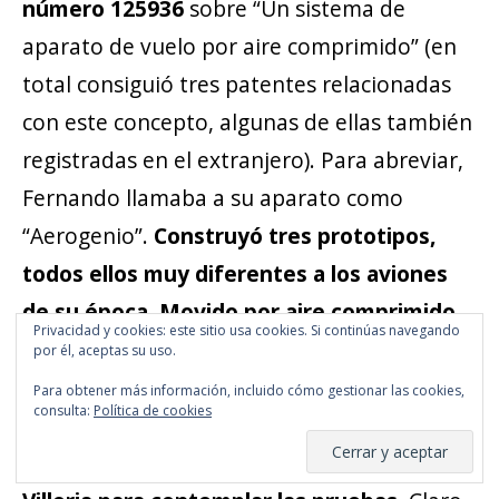
número 125936
sobre “Un sistema de
aparato de vuelo por aire comprimido” (en
total consiguió tres patentes relacionadas
con este concepto, algunas de ellas también
registradas en el extranjero). Para abreviar,
Fernando llamaba a su aparato como
“Aerogenio”.
Construyó tres prototipos,
todos ellos muy diferentes a los aviones
de su época. Movido por aire comprimido
Privacidad y cookies: este sitio usa cookies. Si continúas navegando
gracias a un gran motor de diez cilindros y
por él, aceptas su uso.
casi cien caballos de potencia, el primer
Para obtener más información, incluido cómo gestionar las cookies,
consulta:
Política de cookies
prototipo llamó mucho la atención y
periodistas y curiosos se acercaron a