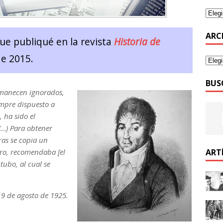
ARC
que publiqué en la revista
Historia de
de 2015.
BUS
rmanecen ignorados,
empre dispuesto a
, ha sido el
(…) Para obtener
ras se copia un
ero, recomendaba [el
ART
tubo, al cual se
19 de agosto de 1925.