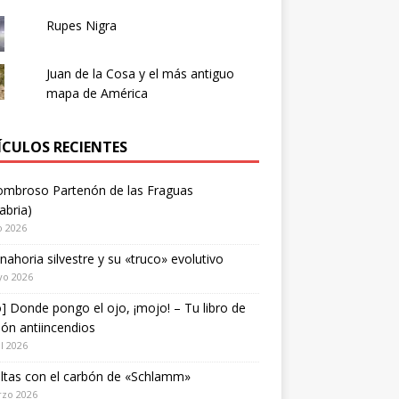
Rupes Nigra
Juan de la Cosa y el más antiguo
mapa de América
ÍCULOS RECIENTES
ombroso Partenón de las Fraguas
abria)
o 2026
nahoria silvestre y su «truco» evolutivo
yo 2026
o] Donde pongo el ojo, ¡mojo! – Tu libro de
ión antiincendios
il 2026
ltas con el carbón de «Schlamm»
rzo 2026