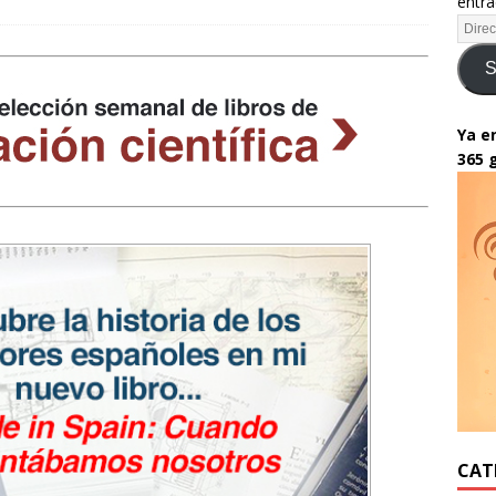
entra
S
Ya en
365 
CAT