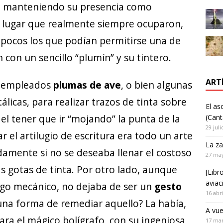
en manteniendo su presencia como
n, lugar que realmente siempre ocuparon,
 pocos los que podían permitirse una de
n con un sencillo “plumín” y su tintero.
ART
n empleados
plumas de ave
, o bien algunas
álicas, para realizar trazos de tinta sobre
El as
el tener que ir “mojando” la punta de la
(Cant
29 juli
r el artilugio de escritura era todo un arte
La za
damente si no se deseaba llenar el costoso
27 ma
s gotas de tinta. Por otro lado, aunque
[Libr
aviac
lgo mecánico, no dejaba de ser un
gesto
16 abr
guna forma de remediar aquello? La había,
A vue
ra el mágico bolígrafo, con su ingeniosa
17 ma