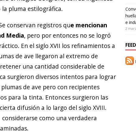
 la pluma estilográfica.
Convo
huell
e ind
Se conservan registros qu
e mencionan
2 mar
dad Media
, pero por entonces no se logró
ctico. En el siglo XVII los refinamientos a
FEED
plumas de ave llegaron al extremo de
R
 retener una cantidad considerable de
oca surgieron diversos intentos para lograr
s plumas de ave pero con recipientes
s para la tinta. Entonces surgieron las
ierta difusión a lo largo del siglo XVIII.
 considerarse como una verdadera
ncaminadas.