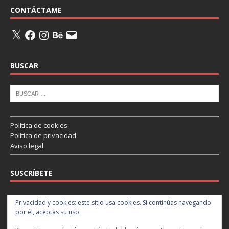
CONTÁCTAME
BUSCAR
Política de cookies
Política de privacidad
Aviso legal
SUSCRÍBETE
Introduce tu correo electrónico para suscribirte a este blog y recibir
Privacidad y cookies: este sitio usa cookies. Si continúas navegando
notificaciones de nuevas entradas.
por él, aceptas su uso.