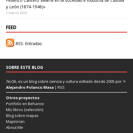
Federico Cantero Villamil en la sociedad e industria de Castilla
y León (1874-1946)»
2 marzo 2026
FEED
RSS: Entradas
SOBRE ESTE BLOG
TecOb
, es un blog sobre ciencia y cultura editado desde 2005 por ⚛
Alejandro Polanco Masa
|
RSS
Otros proyectos
:
Portfolio en Behance
Mis libros
(selección)
Blog sobre mapas
Maptorian
About Me