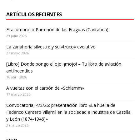
ARTÍCULOS RECIENTES
El asombroso Partenón de las Fraguas (Cantabria)
29 julio 2026
La zanahoria silvestre y su «truco» evolutivo
27 mayo 2026
[Libro] Donde pongo el ojo, ¡mojo! – Tu libro de aviación
antiincendios
16 abril 2026
A vueltas con el carbón de «Schlamm»
17 marzo 2026
Convocatoria, 4/3/26: presentación libro «La huella de
Federico Cantero Villamil en la sociedad e industria de Castilla
y León (1874-1946)»
2 marzo 2026