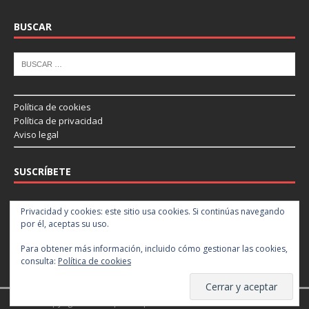
BUSCAR
Política de cookies
Política de privacidad
Aviso legal
SUSCRÍBETE
Introduce tu correo electrónico para suscribirte a este blog y recibir
Privacidad y cookies: este sitio usa cookies. Si continúas navegando
notificaciones de nuevas entradas.
por él, aceptas su uso.
Para obtener más información, incluido cómo gestionar las cookies,
Suscribir
consulta:
Política de cookies
Copyright © 2026 | Tema para WordPress de
MH Themes