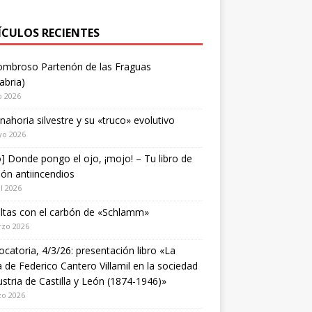
ÍCULOS RECIENTES
ombroso Partenón de las Fraguas
abria)
o 2026
nahoria silvestre y su «truco» evolutivo
yo 2026
o] Donde pongo el ojo, ¡mojo! – Tu libro de
ión antiincendios
il 2026
ltas con el carbón de «Schlamm»
rzo 2026
catoria, 4/3/26: presentación libro «La
a de Federico Cantero Villamil en la sociedad
ustria de Castilla y León (1874-1946)»
zo 2026