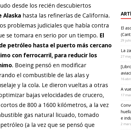
rudo desde los recién descubiertos
ART
e Alaska
hasta las refinerías de California.
 los problemas judiciales que había contra
El as
que se tomara en serio por un tiempo.
El
(Cant
29 juli
 de petróleo hasta el puerto más cercano
La za
mo con ferrocarril, para reducir los
27 ma
ínimo
. Boeing pensó en modificar
[Libr
aviac
rando el combustible de las alas y
16 abr
elaje y la cola. Le dieron vueltas a otras
A vue
 optimizar bajas velocidades de crucero,
17 ma
cortos de 800 a 1600 kilómetros, a la vez
Convo
huell
ustible gas natural licuado, tomado
e ind
petróleo (a la vez que se pensó que
2 mar