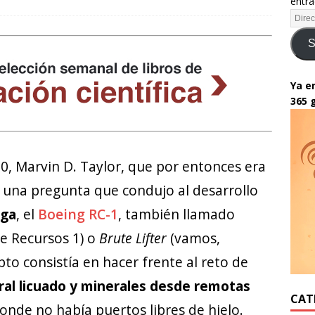
entra
S
Ya en
365 
70, Marvin D. Taylor, que por entonces era
ó una pregunta que condujo al desarrollo
rga
, el
Boeing RC-1
, también llamado
e Recursos 1) o
Brute Lifter
(vamos,
epto consistía en hacer frente al reto de
ral licuado y minerales desde remotas
CAT
donde no había puertos libres de hielo.