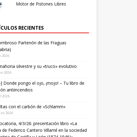
Motor de Pistones Libres
ÍCULOS RECIENTES
ombroso Partenón de las Fraguas
abria)
o 2026
nahoria silvestre y su «truco» evolutivo
yo 2026
o] Donde pongo el ojo, ¡mojo! – Tu libro de
ión antiincendios
il 2026
ltas con el carbón de «Schlamm»
rzo 2026
catoria, 4/3/26: presentación libro «La
a de Federico Cantero Villamil en la sociedad
ustria de Castilla y León (1874-1946)»