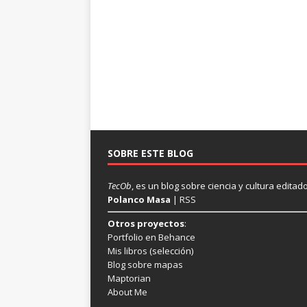
SOBRE ESTE BLOG
TecOb
, es un blog sobre ciencia y cultura edit
Polanco Masa
|
RSS
Otros proyectos
:
Portfolio en Behance
Mis libros
(selección)
Blog sobre mapas
Maptorian
About Me