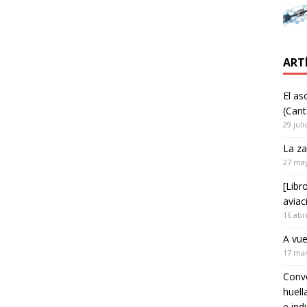
ART
El as
(Cant
29 juli
La za
27 ma
[Libr
aviac
16 abr
A vue
17 ma
Convo
huell
e ind