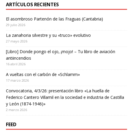
ARTÍCULOS RECIENTES
El asombroso Partenón de las Fraguas (Cantabria)
29 julio 2026
La zanahoria silvestre y su «truco» evolutivo
27 mayo 2026
[Libro] Donde pongo el ojo, ¡mojo! – Tu libro de aviación
antiincendios
16 abril 2026
A vueltas con el carbón de «Schlamm»
17 marzo 2026
Convocatoria, 4/3/26: presentación libro «La huella de
Federico Cantero Villamil en la sociedad e industria de Castilla
y León (1874-1946)»
2 marzo 2026
FEED