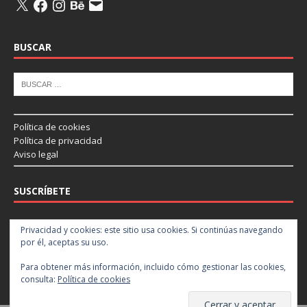
BUSCAR
Política de cookies
Política de privacidad
Aviso legal
SUSCRÍBETE
Introduce tu correo electrónico para suscribirte a este blog y recibir
Privacidad y cookies: este sitio usa cookies. Si continúas navegando
notificaciones de nuevas entradas.
por él, aceptas su uso.
Para obtener más información, incluido cómo gestionar las cookies,
Suscribir
consulta:
Política de cookies