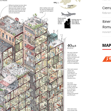
Cierr
febrer
Itine
Roma
noviem
MAP