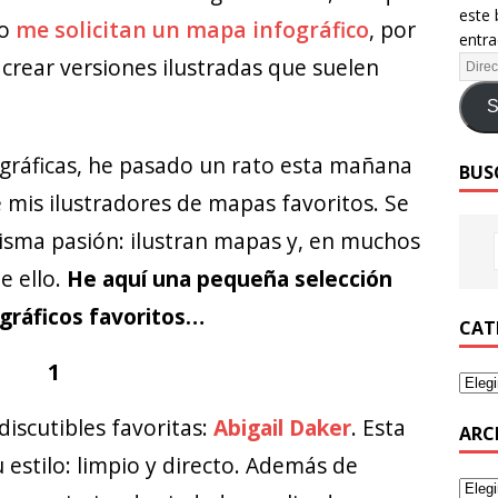
este 
do
me solicitan un mapa infográfico
, por
entra
crear versiones ilustradas que suelen
S
gráficas, he pasado un rato esta mañana
BUS
mis ilustradores de mapas favoritos. Se
misma pasión: ilustran mapas y, en muchos
de ello.
He aquí una pequeña selección
ográficos favoritos…
CAT
1
scutibles favoritas:
Abigail Daker
. Esta
ARC
estilo: limpio y directo. Además de