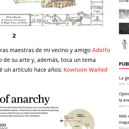
2
obras maestras de mi vecino y amigo
Adolfo
o de su arte y, además, toca un tema
PUB
é un artículo hace años:
Kowloon Walled
La ge
julio 1
Open
la en
abril 1
Más d
mapa
febrer