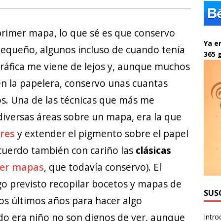
rimer mapa, lo que sé es que conservo
Ya en
pequeño, algunos incluso de cuando tenía
365 
ográfica me viene de lejos y, aunque muchos
n la papelera, conservo unas cuantas
os. Una de las técnicas que más me
diversas áreas sobre un mapa, era la que
ores
y extender el pigmento sobre el papel
ecuerdo también con cariño las
clásicas
acer mapas
, que todavía conservo). El
go previsto recopilar bocetos y mapas de
SUS
os últimos años para hacer algo
do era niño no son dignos de ver, aunque
Intro